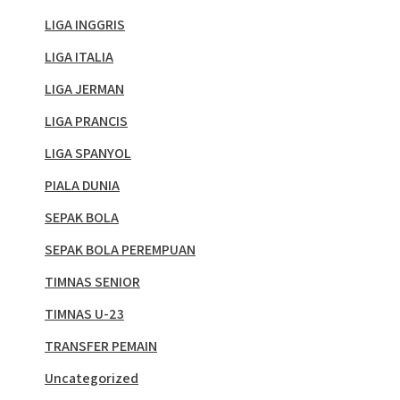
LIGA INGGRIS
LIGA ITALIA
LIGA JERMAN
LIGA PRANCIS
LIGA SPANYOL
PIALA DUNIA
SEPAK BOLA
SEPAK BOLA PEREMPUAN
TIMNAS SENIOR
TIMNAS U-23
TRANSFER PEMAIN
Uncategorized