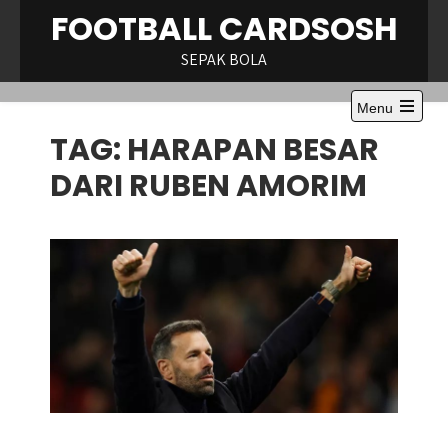
Skip
FOOTBALL CARDSOSH
to
content
SEPAK BOLA
Menu
Open
TAG:
HARAPAN BESAR
the
main
menu
DARI RUBEN AMORIM