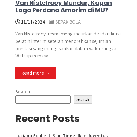
Van Nistelrooy Mundur, Kapan
Laga Perdana Amorim di MU?
11/11/2024
SEPAK BOLA
Van Nistelrooy, resmi mengundurkan diri dari kursi
pelatih interim setelah menorehkan sejumlah
prestasi yang mengesankan dalam waktu singkat.
Walaupun masa […]
Read more →
Search
Search
Recent Posts
Luciano Spalletti Siap Tinggalkan Juventus