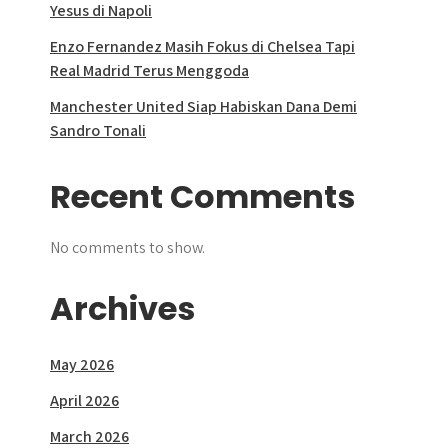
Yesus di Napoli
Enzo Fernandez Masih Fokus di Chelsea Tapi
Real Madrid Terus Menggoda
Manchester United Siap Habiskan Dana Demi
Sandro Tonali
Recent Comments
No comments to show.
Archives
May 2026
April 2026
March 2026