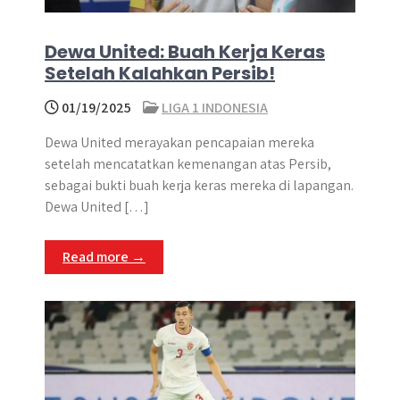
Dewa United: Buah Kerja Keras
Setelah Kalahkan Persib!
01/19/2025
LIGA 1 INDONESIA
Dewa United merayakan pencapaian mereka
setelah mencatatkan kemenangan atas Persib,
sebagai bukti buah kerja keras mereka di lapangan.
Dewa United […]
Read more →