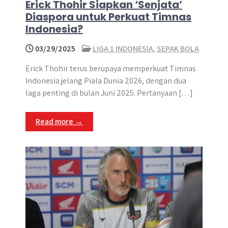
Erick Thohir Siapkan ‘Senjata’
Diaspora untuk Perkuat Timnas
Indonesia?
03/29/2025
LIGA 1 INDONESIA
,
SEPAK BOLA
Erick Thohir terus berupaya memperkuat Timnas
Indonesia jelang Piala Dunia 2026, dengan dua
laga penting di bulan Juni 2025. Pertanyaan […]
Read more →