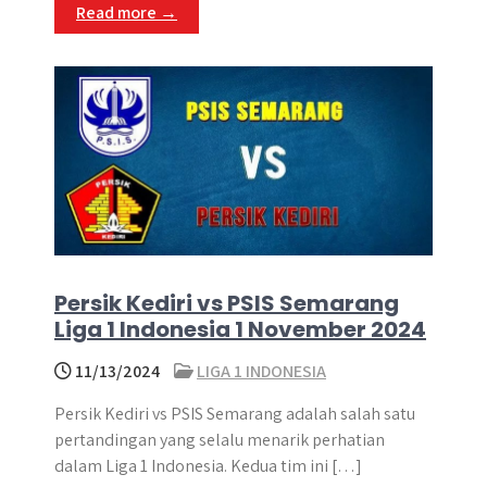
Read more →
Persik Kediri vs PSIS Semarang
Liga 1 Indonesia 1 November 2024
11/13/2024
LIGA 1 INDONESIA
Persik Kediri vs PSIS Semarang adalah salah satu
pertandingan yang selalu menarik perhatian
dalam Liga 1 Indonesia. Kedua tim ini […]