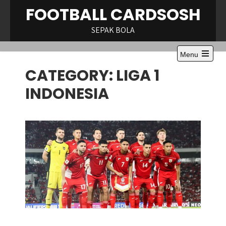
Skip
FOOTBALL CARDSOSH
to
content
SEPAK BOLA
Menu
Open
CATEGORY:
LIGA 1
the
main
menu
INDONESIA