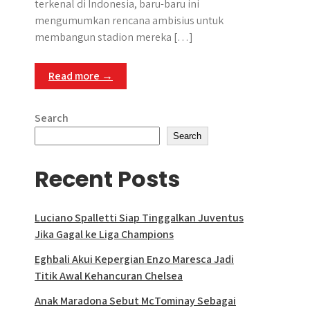
terkenal di Indonesia, baru-baru ini
mengumumkan rencana ambisius untuk
membangun stadion mereka […]
Read more →
Search
Search
Recent Posts
Luciano Spalletti Siap Tinggalkan Juventus
Jika Gagal ke Liga Champions
Eghbali Akui Kepergian Enzo Maresca Jadi
Titik Awal Kehancuran Chelsea
Anak Maradona Sebut McTominay Sebagai