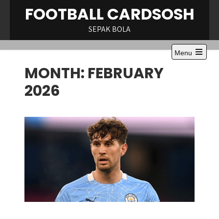
Skip
FOOTBALL CARDSOSH
to
content
SEPAK BOLA
Menu
Open
MONTH:
FEBRUARY
the
main
menu
2026