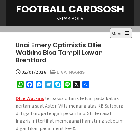
Skip
FOOTBALL CARDSOSH
to
content
SEPAK BOLA
Menu
Open
Unai Emery Optimistis Ollie
the
main
Watkins Bisa Tampil Lawan
menu
Brentford
02/01/2026
LIGA INGGRIS
W
F
M
T
S
L
X
S
h
a
e
e
k
i
h
a
c
s
l
y
n
a
Ollie Watkins
terpaksa ditarik keluar pada babak
t
e
s
e
p
e
r
pertama saat Aston Villa menang atas RB Salzburg
s
b
e
g
e
e
di Liga Europa tengah pekan lalu. Striker asal
A
o
n
r
Inggris ini terlihat memegangi hamstring sebelum
p
o
g
a
digantikan pada menit ke-35.
p
k
e
m
r