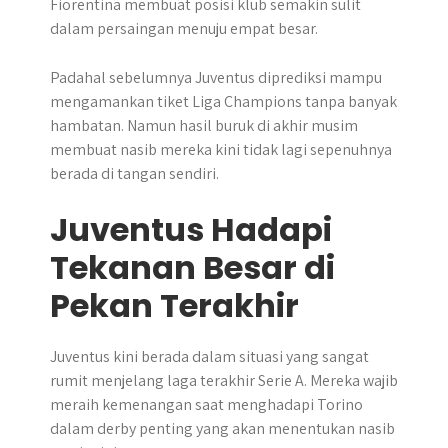
Fiorentina membuat posisi klub semakin sulit
dalam persaingan menuju empat besar.
Padahal sebelumnya Juventus diprediksi mampu
mengamankan tiket Liga Champions tanpa banyak
hambatan. Namun hasil buruk di akhir musim
membuat nasib mereka kini tidak lagi sepenuhnya
berada di tangan sendiri.
Juventus Hadapi
Tekanan Besar di
Pekan Terakhir
Juventus kini berada dalam situasi yang sangat
rumit menjelang laga terakhir Serie A. Mereka wajib
meraih kemenangan saat menghadapi Torino
dalam derby penting yang akan menentukan nasib