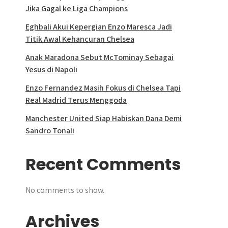
Jika Gagal ke Liga Champions
Eghbali Akui Kepergian Enzo Maresca Jadi
Titik Awal Kehancuran Chelsea
Anak Maradona Sebut McTominay Sebagai
Yesus di Napoli
Enzo Fernandez Masih Fokus di Chelsea Tapi
Real Madrid Terus Menggoda
Manchester United Siap Habiskan Dana Demi
Sandro Tonali
Recent Comments
No comments to show.
Archives