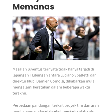
Memanas
Masalah Juventus ternyata tidak hanya terjadi di
lapangan. Hubungan antara Luciano Spalletti dan
direktur klub, Damien Comolli, dikabarkan mulai
mengalami keretakan dalam beberapa waktu
terakhir.
Perbedaan pandangan terkait proyek tim dan arah
pembangunan skuad disebut menjadi salah satu