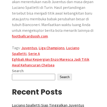
akan menentukan nasib Juventus dan masa depan
Luciano Spalletti di Turin. Hasil pertandingan
tersebut bisa menjadi titik awal kebangkitan baru
atau justru membuka babak perubahan besar di
tubuh Bianconeri. Manfaatkan waktu luang Anda
untuk mengeksplor berita bola menarik lainnya di
footballcardsosh.com
.
Tags:
Juventus
,
Liga Champions
,
Luciano
Spalletti
,
Serie A
Post
Eghbali Akui Kepergian Enzo Maresca Jadi Titik
Awal Kehancuran Chelsea
navigation
Search
Search
Recent Posts
Luciano Spalletti Siap Tinggalkan Juventus