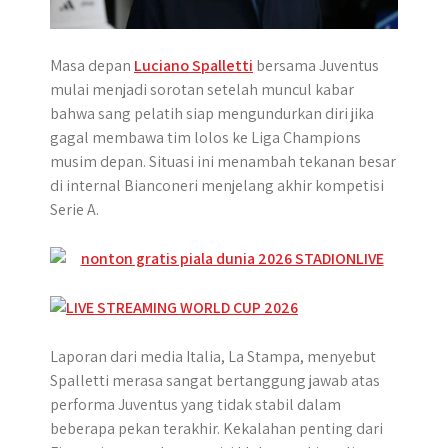
Masa depan
Luciano Spalletti
bersama Juventus
mulai menjadi sorotan setelah muncul kabar
bahwa sang pelatih siap mengundurkan diri jika
gagal membawa tim lolos ke Liga Champions
musim depan. Situasi ini menambah tekanan besar
di internal Bianconeri menjelang akhir kompetisi
Serie A.
Laporan dari media Italia, La Stampa, menyebut
Spalletti merasa sangat bertanggung jawab atas
performa Juventus yang tidak stabil dalam
beberapa pekan terakhir. Kekalahan penting dari