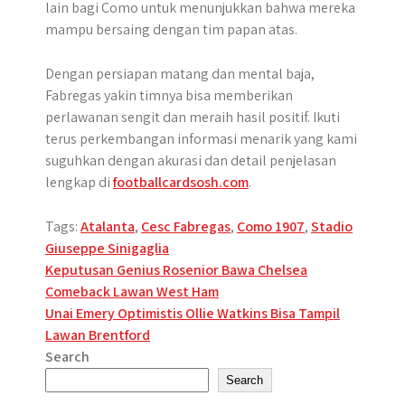
lain bagi Como untuk menunjukkan bahwa mereka
mampu bersaing dengan tim papan atas.
Dengan persiapan matang dan mental baja,
Fabregas yakin timnya bisa memberikan
perlawanan sengit dan meraih hasil positif. Ikuti
terus perkembangan informasi menarik yang kami
suguhkan dengan akurasi dan detail penjelasan
lengkap di
footballcardsosh.com
.
Tags:
Atalanta
,
Cesc Fabregas
,
Como 1907
,
Stadio
Giuseppe Sinigaglia
Post
Keputusan Genius Rosenior Bawa Chelsea
Comeback Lawan West Ham
navigation
Unai Emery Optimistis Ollie Watkins Bisa Tampil
Lawan Brentford
Search
Search