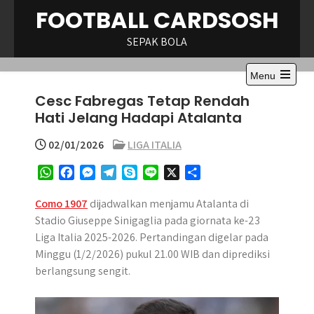
Skip
FOOTBALL CARDSOSH
to
content
SEPAK BOLA
Menu
Open
Cesc Fabregas Tetap Rendah
the
main
Hati Jelang Hadapi Atalanta
menu
02/01/2026
LIGA ITALIA
W
F
M
T
S
L
X
S
h
a
e
e
k
i
h
a
c
s
l
y
n
a
Como 1907
dijadwalkan menjamu Atalanta di
t
e
s
e
p
e
r
Stadio Giuseppe Sinigaglia pada giornata ke-23
s
b
e
g
e
e
Liga Italia 2025-2026. Pertandingan digelar pada
A
o
n
r
Minggu (1/2/2026) pukul 21.00 WIB dan diprediksi
p
o
g
a
berlangsung sengit.
p
k
e
m
r