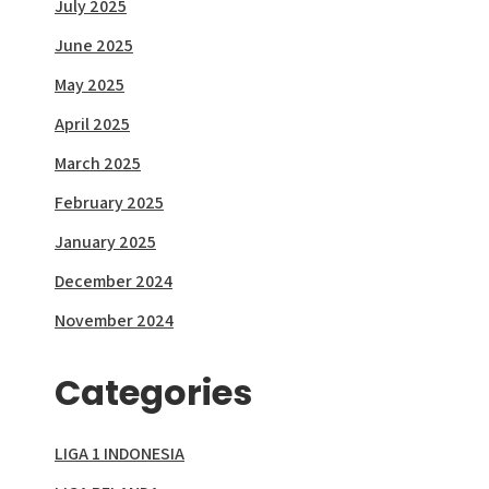
July 2025
June 2025
May 2025
April 2025
March 2025
February 2025
January 2025
December 2024
November 2024
Categories
LIGA 1 INDONESIA