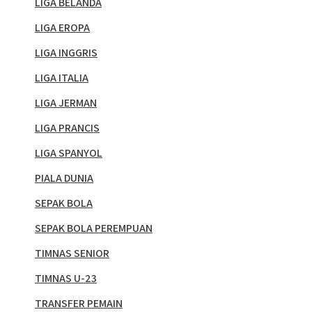
LIGA BELANDA
LIGA EROPA
LIGA INGGRIS
LIGA ITALIA
LIGA JERMAN
LIGA PRANCIS
LIGA SPANYOL
PIALA DUNIA
SEPAK BOLA
SEPAK BOLA PEREMPUAN
TIMNAS SENIOR
TIMNAS U-23
TRANSFER PEMAIN