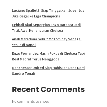
Luciano Spalletti Siap Tinggalkan Juventus
Jika Gagal ke Liga Champions
Eghbali Akui Kepergian Enzo Maresca Jadi
Titik Awal Kehancuran Chelsea
Anak Maradona Sebut McTominay Sebagai
Yesus di Napoli
Enzo Fernandez Masih Fokus di Chelsea Tapi
Real Madrid Terus Menggoda
Manchester United Siap Habiskan Dana Demi
Sandro Tonali
Recent Comments
No comments to show.