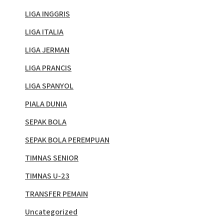
LIGA INGGRIS
LIGA ITALIA
LIGA JERMAN
LIGA PRANCIS
LIGA SPANYOL
PIALA DUNIA
SEPAK BOLA
SEPAK BOLA PEREMPUAN
TIMNAS SENIOR
TIMNAS U-23
TRANSFER PEMAIN
Uncategorized