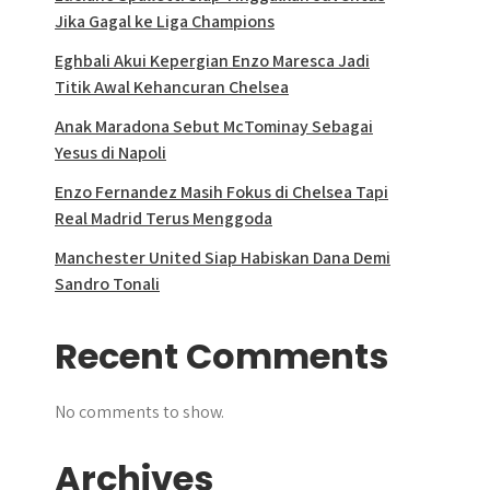
Jika Gagal ke Liga Champions
Eghbali Akui Kepergian Enzo Maresca Jadi
Titik Awal Kehancuran Chelsea
Anak Maradona Sebut McTominay Sebagai
Yesus di Napoli
Enzo Fernandez Masih Fokus di Chelsea Tapi
Real Madrid Terus Menggoda
Manchester United Siap Habiskan Dana Demi
Sandro Tonali
Recent Comments
No comments to show.
Archives