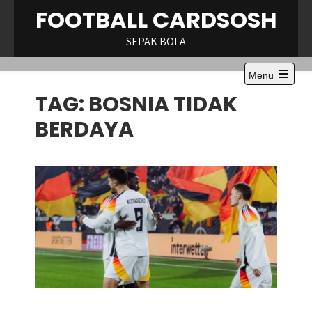
Skip
FOOTBALL CARDSOSH
to
content
SEPAK BOLA
Menu
Open
TAG:
BOSNIA TIDAK
the
main
menu
BERDAYA