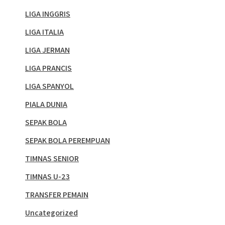
LIGA INGGRIS
LIGA ITALIA
LIGA JERMAN
LIGA PRANCIS
LIGA SPANYOL
PIALA DUNIA
SEPAK BOLA
SEPAK BOLA PEREMPUAN
TIMNAS SENIOR
TIMNAS U-23
TRANSFER PEMAIN
Uncategorized