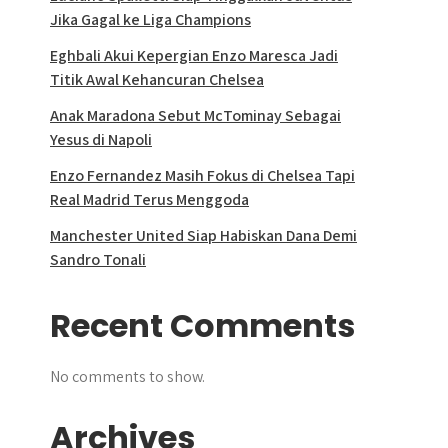
Jika Gagal ke Liga Champions
Eghbali Akui Kepergian Enzo Maresca Jadi
Titik Awal Kehancuran Chelsea
Anak Maradona Sebut McTominay Sebagai
Yesus di Napoli
Enzo Fernandez Masih Fokus di Chelsea Tapi
Real Madrid Terus Menggoda
Manchester United Siap Habiskan Dana Demi
Sandro Tonali
Recent Comments
No comments to show.
Archives