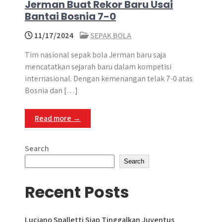
Jerman Buat Rekor Baru Usai
Bantai Bosnia 7-0
11/17/2024
SEPAK BOLA
Tim nasional sepak bola Jerman baru saja
mencatatkan sejarah baru dalam kompetisi
internasional. Dengan kemenangan telak 7-0 atas
Bosnia dan […]
Read more →
Search
Search
Recent Posts
Luciano Spalletti Siap Tinggalkan Juventus