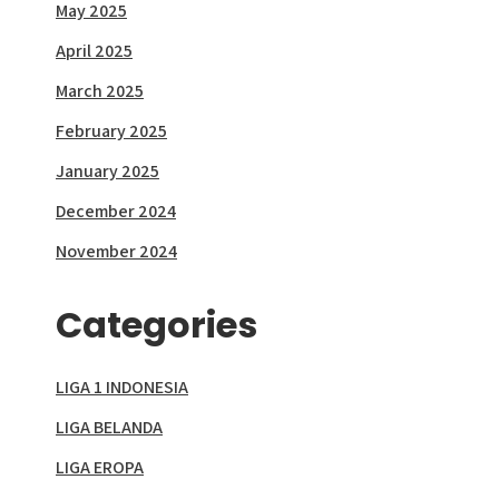
May 2025
April 2025
March 2025
February 2025
January 2025
December 2024
November 2024
Categories
LIGA 1 INDONESIA
LIGA BELANDA
LIGA EROPA