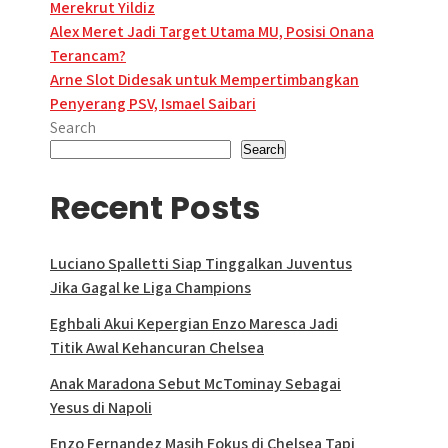
Merekrut Yildiz
Post
Alex Meret Jadi Target Utama MU, Posisi Onana
Terancam?
navigation
Arne Slot Didesak untuk Mempertimbangkan
Penyerang PSV, Ismael Saibari
Search
Search
Recent Posts
Luciano Spalletti Siap Tinggalkan Juventus
Jika Gagal ke Liga Champions
Eghbali Akui Kepergian Enzo Maresca Jadi
Titik Awal Kehancuran Chelsea
Anak Maradona Sebut McTominay Sebagai
Yesus di Napoli
Enzo Fernandez Masih Fokus di Chelsea Tapi