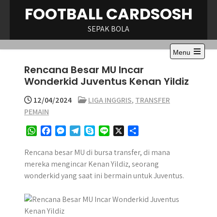
Skip
FOOTBALL CARDSOSH
to
content
SEPAK BOLA
Menu
Open
Rencana Besar MU Incar
the
main
Wonderkid Juventus Kenan Yildiz
menu
12/04/2024
LIGA INGGRIS
,
TRANSFER
PEMAIN
W
F
M
T
S
L
X
S
h
a
e
e
k
i
h
a
c
s
l
y
n
a
Rencana besar MU di bursa transfer, di mana
t
e
s
e
p
e
r
mereka mengincar Kenan Yildiz, seorang
s
b
e
g
e
e
wonderkid yang saat ini bermain untuk Juventus.​
A
o
n
r
p
o
g
a
p
k
e
m
r