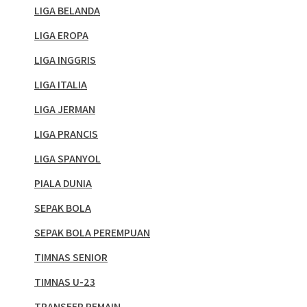
LIGA BELANDA
LIGA EROPA
LIGA INGGRIS
LIGA ITALIA
LIGA JERMAN
LIGA PRANCIS
LIGA SPANYOL
PIALA DUNIA
SEPAK BOLA
SEPAK BOLA PEREMPUAN
TIMNAS SENIOR
TIMNAS U-23
TRANSFER PEMAIN