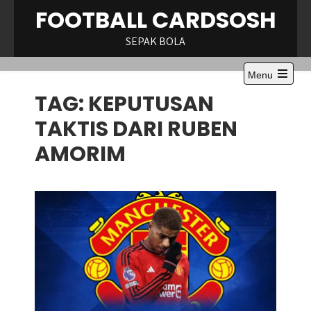
Skip
FOOTBALL CARDSOSH
to
content
SEPAK BOLA
Menu
Open
TAG:
KEPUTUSAN
the
main
menu
TAKTIS DARI RUBEN
AMORIM