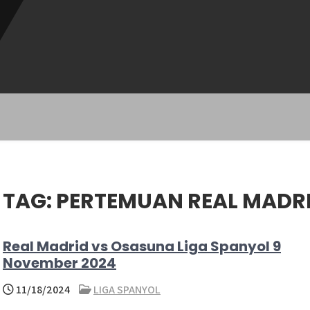
TAG:
PERTEMUAN REAL MADR
Real Madrid vs Osasuna Liga Spanyol 9
November 2024
11/18/2024
LIGA SPANYOL