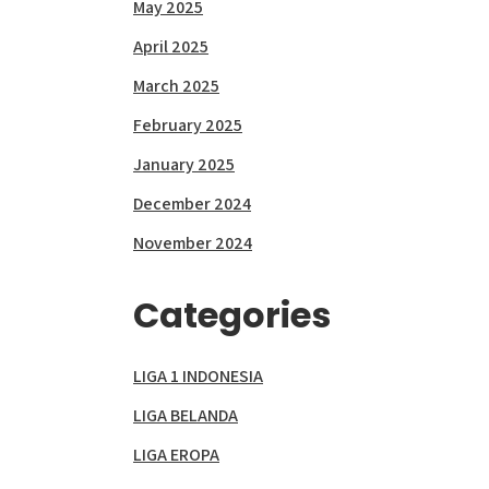
May 2025
April 2025
March 2025
February 2025
January 2025
December 2024
November 2024
Categories
LIGA 1 INDONESIA
LIGA BELANDA
LIGA EROPA