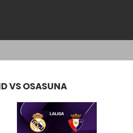
ID VS OSASUNA