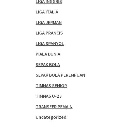
LIGA INGGRIS
LIGA ITALIA
LIGA JERMAN
LIGA PRANCIS
LIGA SPANYOL
PIALA DUNIA
SEPAK BOLA
SEPAK BOLA PEREMPUAN
TIMNAS SENIOR
TIMNAS U-23
TRANSFER PEMAIN
Uncategorized