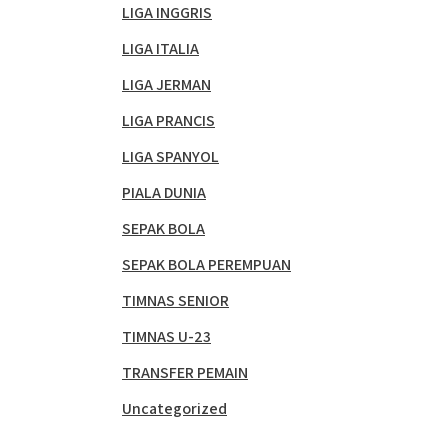
LIGA INGGRIS
LIGA ITALIA
LIGA JERMAN
LIGA PRANCIS
LIGA SPANYOL
PIALA DUNIA
SEPAK BOLA
SEPAK BOLA PEREMPUAN
TIMNAS SENIOR
TIMNAS U-23
TRANSFER PEMAIN
Uncategorized