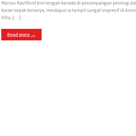
Marcus Rashford kini tengah berada di persimpangan penting d
karier sepak bolanya, meskipun ia tampil sangat impresif di Asto
Villa, […]
Read more →