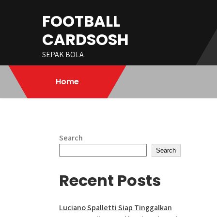
Skip
FOOTBALL
to
content
CARDSOSH
SEPAK BOLA
Home
Search
Search
Recent Posts
Luciano Spalletti Siap Tinggalkan