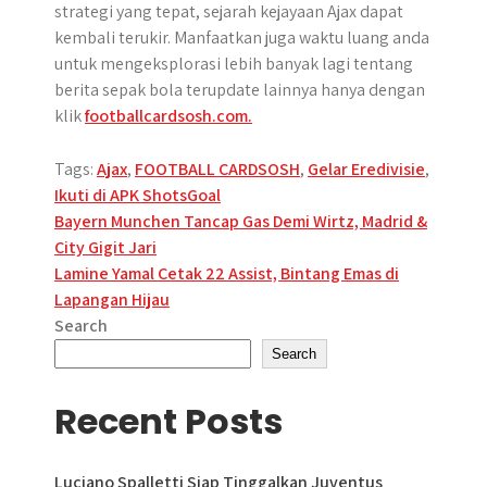
strategi yang tepat, sejarah kejayaan Ajax dapat
kembali terukir. Manfaatkan juga waktu luang anda
untuk mengeksplorasi lebih banyak lagi tentang
berita sepak bola terupdate lainnya hanya dengan
klik
footballcardsosh.com.
Tags:
Ajax
,
FOOTBALL CARDSOSH
,
Gelar Eredivisie
,
Ikuti di APK ShotsGoal
Post
Bayern Munchen Tancap Gas Demi Wirtz, Madrid &
City Gigit Jari
navigation
Lamine Yamal Cetak 22 Assist, Bintang Emas di
Lapangan Hijau
Search
Search
Recent Posts
Luciano Spalletti Siap Tinggalkan Juventus