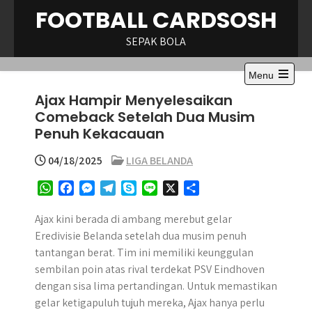
Skip
FOOTBALL CARDSOSH
to
content
SEPAK BOLA
Menu
Open
Ajax Hampir Menyelesaikan
the
main
Comeback Setelah Dua Musim
menu
Penuh Kekacauan
04/18/2025
LIGA BELANDA
W
F
M
T
S
L
X
S
h
a
e
e
k
i
h
a
c
s
l
y
n
a
Ajax kini berada di ambang merebut gelar
t
e
s
e
p
e
r
Eredivisie Belanda setelah dua musim penuh
s
b
e
g
e
e
tantangan berat. Tim ini memiliki keunggulan
A
o
n
r
sembilan poin atas rival terdekat PSV Eindhoven
p
o
g
a
dengan sisa lima pertandingan. Untuk memastikan
p
k
e
m
gelar ketigapuluh tujuh mereka, Ajax hanya perlu
r