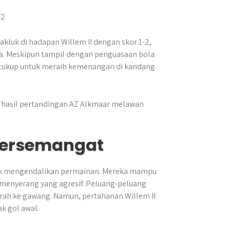
kluk di hadapan Willem II dengan skor 1-2,
a.​ Meskipun tampil dengan penguasaan bola
 cukup untuk meraih kemenangan di kandang
asil pertandingan AZ Alkmaar melawan
Bersemangat
tuk mengendalikan permainan. Mereka mampu
 menyerang yang agresif. Peluang-peluang
ah ke gawang. Namun, pertahanan Willem II
k gol awal.