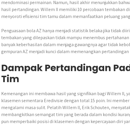
mendominasi permainan. Namun, hasil akhir menunjukkan bahwa i
hasil pertandingan. Willem II memiliki 10 percobaan tembakan 
menyoroti efisiensi tim tamu dalam memanfaatkan peluang yang
Penguasaan bola AZ hanya menjadi statistik belaka jika tidak dii
tembakan yang dilepaskan tidak mampu menembus pertahanan Wi
banyak keberhasilan dalam menjaga gawangnya agar tidak kebo
gempuran AZ menjadi kunci dalam memenangkan pertandingan i
Dampak Pertandingan Pa
Tim
Kemenangan ini membawa hasil yang signifikan bagi Willem II, ya
klasemen sementara Eredivisie dengan total 15 poin. Ini member
mengalami masa sulit. Pelatih Willem II, Erik Schouten, menyata
membangkitkan semangat tim yang berada dalam kondisi kurang 
pun memperbaiki posisi di klasemen dengan kepercayaan diri yan