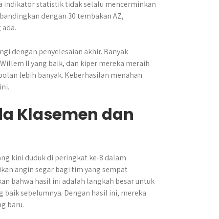
ndikator statistik tidak selalu mencerminkan
dibandingkan dengan 30 tembakan AZ,
 ada.
ringi dengan penyelesaian akhir. Banyak
llem II yang baik, dan kiper mereka meraih
bolan lebih banyak. Keberhasilan menahan
ni.
da Klasemen dan
ng kini duduk di peringkat ke-8 dalam
ikan angin segar bagi tim yang sempat
kan bahwa hasil ini adalah langkah besar untuk
baik sebelumnya. Dengan hasil ini, mereka
g baru.