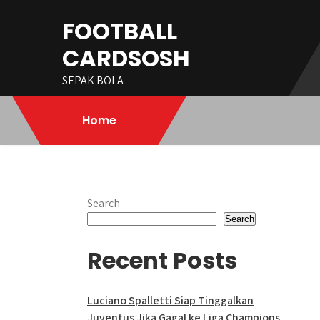
Skip
FOOTBALL
to
content
CARDSOSH
SEPAK BOLA
Home
Search
Search
Recent Posts
Luciano Spalletti Siap Tinggalkan
Juventus Jika Gagal ke Liga Champions