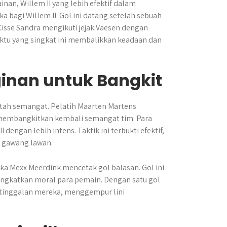
an, Willem II yang lebih efektif dalam
bagi Willem II. Gol ini datang setelah sebuah
isse Sandra mengikuti jejak Vaesen dengan
ktu yang singkat ini membalikkan keadaan dan
ginan untuk Bangkit
tah semangat. Pelatih Maarten Martens
 membangkitkan kembali semangat tim. Para
engan lebih intens. Taktik ini terbukti efektif,
n gawang lawan.
ka Mexx Meerdink mencetak gol balasan. Gol ini
gkatkan moral para pemain. Dengan satu gol
rtinggalan mereka, menggempur lini