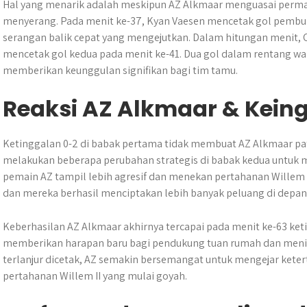
Hal yang menarik adalah meskipun AZ Alkmaar menguasai permain
menyerang. Pada menit ke-37, Kyan Vaesen mencetak gol pembuka 
serangan balik cepat yang mengejutkan. Dalam hitungan menit, C
mencetak gol kedua pada menit ke-41. Dua gol dalam rentang wa
memberikan keunggulan signifikan bagi tim tamu.
Reaksi AZ Alkmaar & Kein
Ketinggalan 0-2 di babak pertama tidak membuat AZ Alkmaar pa
melakukan beberapa perubahan strategis di babak kedua untuk
pemain AZ tampil lebih agresif dan menekan pertahanan Willem II d
dan mereka berhasil menciptakan lebih banyak peluang di depa
Keberhasilan AZ Alkmaar akhirnya tercapai pada menit ke-63 keti
memberikan harapan baru bagi pendukung tuan rumah dan menin
terlanjur dicetak, AZ semakin bersemangat untuk mengejar kete
pertahanan Willem II yang mulai goyah.