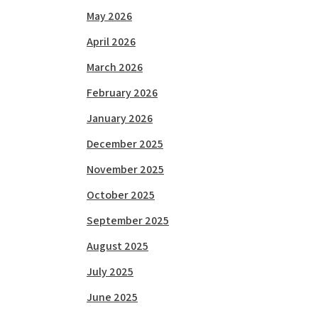
May 2026
April 2026
March 2026
February 2026
January 2026
December 2025
November 2025
October 2025
September 2025
August 2025
July 2025
June 2025