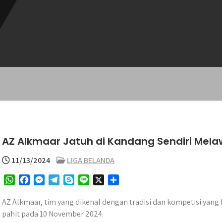
AZ Alkmaar Jatuh di Kandang Sendiri Melaw
11/13/2024
LIGA BELANDA
W
F
M
T
S
L
X
S
h
a
e
e
k
i
h
a
c
s
l
y
n
a
AZ Alkmaar, tim yang dikenal dengan tradisi dan kompetisi yang 
t
e
s
e
p
e
r
pahit pada 10 November 2024.