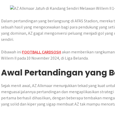
s
b
e
g
e
e
A
o
n
r
p
o
g
a
p
k
e
m
Dalam pertandingan yang berlangsung di AFAS Stadion, mereka ta
r
sebuah hasil yang mengecewakan bagi para pendukung yang seti
yang dominan, AZ gagal mengonversi peluang menjadi gol yang
sendiri.
Dibawah ini
FOOTBALL CARDSOSH
akan memberikan rangkuman h
Willem II pada 10 November 2024, di Liga Belanda.
Awal Pertandingan yang 
Sejak menit awal, AZ Alkmaar menunjukkan tekad yang kuat un
menguasai jalannya pertandingan dan mengaplikasikan strategi
pertama berhasil dihasilkan, dengan beberapa tembakan mengar
yang solid dan kiper yang sigap membuat AZ tak mampu menceta