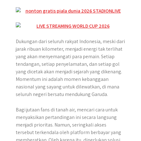
Dukungan dari seluruh rakyat Indonesia, meski dari
jarak ribuan kilometer, menjadi energi tak terlihat
yang akan menyemangati para pemain. Setiap
tendangan, setiap penyelamatan, dan setiap gol
yang dicetak akan menjadi sejarah yang dikenang.
Momentum ini adalah momen kebanggaan
nasional yang sayang untuk dilewatkan, di mana
seluruh negeri bersatu mendukung Garuda.
Bagi jutaan fans di tanah air, mencari cara untuk
menyaksikan pertandingan ini secara langsung
menjadi prioritas. Namun, seringkali akses
tersebut terkendala oleh platform berbayar yang
memberatkan. Oleh karena itu, diperlukan solusi