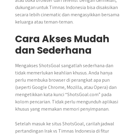
atau buka browser dari televisi. Dengan demikian,
dukungan untuk Timnas Indonesia bisa disaksikan
secara lebih cinematic dan mengasyikkan bersama
keluarga atau teman-teman.
Cara Akses Mudah
dan Sederhana
Mengakses ShotsGoal sangatlah sederhana dan
tidak memerlukan keahlian khusus. Anda hanya
perlu membuka browser di perangkat apa pun
(seperti Google Chrome, Mozilla, atau Opera) dan
mengetikkan kata kunci “ShotsGoal.com” pada
kolom pencarian. Tidak perlu mengunduh aplikasi
khusus yang memakan memori penyimpanan.
Setelah masuk ke situs ShotsGoal, carilah jadwal
pertandingan Irak vs Timnas Indonesia di fitur