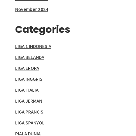
November 2024
Categories
LIGA 1 INDONESIA
LIGA BELANDA
LIGA EROPA
LIGA INGGRIS
LIGA ITALIA
LIGA JERMAN
LIGA PRANCIS
LIGA SPANYOL
PIALA DUNIA