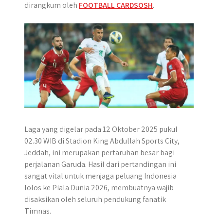
dirangkum oleh
FOOTBALL CARDSOSH
.
r
Laga yang digelar pada 12 Oktober 2025 pukul
02.30 WIB di Stadion King Abdullah Sports City,
Jeddah, ini merupakan pertaruhan besar bagi
perjalanan Garuda. Hasil dari pertandingan ini
sangat vital untuk menjaga peluang Indonesia
lolos ke Piala Dunia 2026, membuatnya wajib
disaksikan oleh seluruh pendukung fanatik
Timnas.