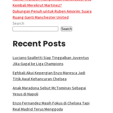
Post
Kembali Merekrut Martinez?
navigation
Dukungan Penuh untuk Ruben Amorim: Suara
Ruang Ganti Manchester United
Search
Search
Recent Posts
Luciano Spalletti Siap Tinggalkan Juventus
Jika Gagal ke Liga Champions
Eghbali Akui Kepergian Enzo Maresca Jadi
Titik Awal Kehancuran Chelsea
Anak Maradona Sebut McTominay Sebagai
Yesus di Napoli
Enzo Fernandez Masih Fokus di Chelsea Tapi
Real Madrid Terus Menggoda