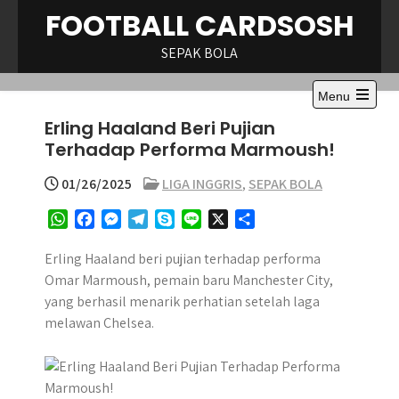
Skip
FOOTBALL CARDSOSH
to
content
SEPAK BOLA
Menu
Open
Erling Haaland Beri Pujian
the
main
Terhadap Performa Marmoush!
menu
01/26/2025
LIGA INGGRIS
,
SEPAK BOLA
W
F
M
T
S
L
X
S
h
a
e
e
k
i
h
a
c
s
l
y
n
a
Erling Haaland beri pujian terhadap performa
t
e
s
e
p
e
r
Omar Marmoush, pemain baru Manchester City,
s
b
e
g
e
e
yang berhasil menarik perhatian setelah laga
A
o
n
r
melawan Chelsea.
p
o
g
a
p
k
e
m
r