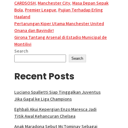
CARDSOSH
,
Manchester City
,
Masa Depan Sepak
Bola
,
Premier League
,
Pujian Terhadap Erling
Haaland
Post
Pertarungan Kiper Utama Manchester United
Onana dan Bayindir!
navigation
Girona Tantang Arsenal di Estadio Municipal de
Montilivi
Search
Search
Recent Posts
Luciano Spalletti Siap Tinggalkan Juventus
Jika Gagal ke Liga Champions
Eghbali Akui Kepergian Enzo Maresca Jadi
Titik Awal Kehancuran Chelsea
Anak Maradona Sebut McTominay Sebagai