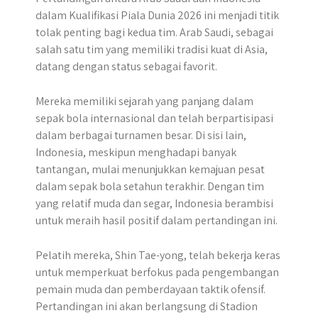
dalam Kualifikasi Piala Dunia 2026 ini menjadi titik
tolak penting bagi kedua tim. Arab Saudi, sebagai
salah satu tim yang memiliki tradisi kuat di Asia,
datang dengan status sebagai favorit.
Mereka memiliki sejarah yang panjang dalam
sepak bola internasional dan telah berpartisipasi
dalam berbagai turnamen besar. Di sisi lain,
Indonesia, meskipun menghadapi banyak
tantangan, mulai menunjukkan kemajuan pesat
dalam sepak bola setahun terakhir. Dengan tim
yang relatif muda dan segar, Indonesia berambisi
untuk meraih hasil positif dalam pertandingan ini.
Pelatih mereka, Shin Tae-yong, telah bekerja keras
untuk memperkuat berfokus pada pengembangan
pemain muda dan pemberdayaan taktik ofensif.
Pertandingan ini akan berlangsung di Stadion