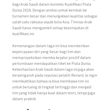
bagi Arab Saudi dalam konteks Kualifikasi Piala
Dunia 2026. Dengan ambisi untuk kembali ke
turnamen besar dan menunjukkan kualitas sebagai
salah satu raksasa sepak bola Asia. Timnas Arab
Saudi harus mengambil setiap kesempatan di
kualifikasi ini.
Kemenangan dalam laga ini bisa memberikan
kepercayaan diri yang besar bagi tim dan
memproyeksikan mereka ke jalur positif dalam
perlombaan mendapatkan tiket ke Piala Dunia.
Keberhasilan Arab Saudi dalam laga ini juga akan
berpengaruh pada reputasi pelatih Renard. Ia ingin
membuktikan bahwa ia bisa membawa tim ini
untuk bersaing di tingkat tertinggi dan menjadi
tim yang tidak hanya kuat dalam teori, tetapi juga
dalam praktik.