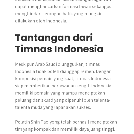
dapat menghancurkan formasi lawan sekaligus
menghindari serangan balik yang mungkin
dilakukan oleh Indonesia.
Tantangan dari
Timnas Indonesia
Meskipun Arab Saudi diunggulkan, timnas
Indonesia tidak boleh dianggap remeh. Dengan
komposisi pemain yang kuat, timnas Indonesia
siap memberikan perlawanan sengit. Indonesia
memiliki pemain yang mampu menciptakan
peluang dan skuad yang dipenuhi oleh talenta-
talenta muda yang lapar akan sukses.
Pelatih Shin Tae-yong telah berhasil menciptakan
tim yang kompak dan memiliki daya juang tinggi.