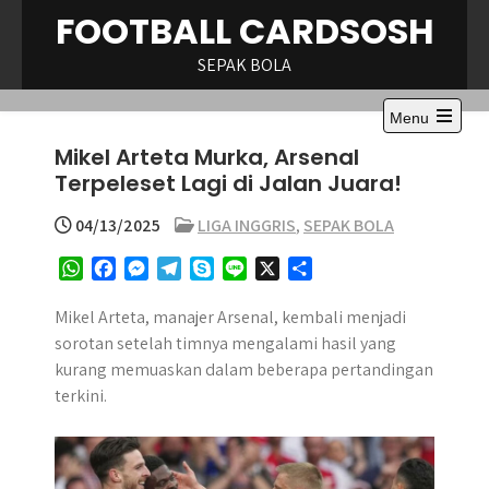
Skip
FOOTBALL CARDSOSH
to
content
SEPAK BOLA
Menu
Open
Mikel Arteta Murka, Arsenal
the
main
Terpeleset Lagi di Jalan Juara!
menu
04/13/2025
LIGA INGGRIS
,
SEPAK BOLA
W
F
M
T
S
L
X
S
h
a
e
e
k
i
h
a
c
s
l
y
n
a
Mikel Arteta, manajer Arsenal, kembali menjadi
t
e
s
e
p
e
r
sorotan setelah timnya mengalami hasil yang
s
b
e
g
e
e
kurang memuaskan dalam beberapa pertandingan
A
o
n
r
terkini.
p
o
g
a
p
k
e
m
r