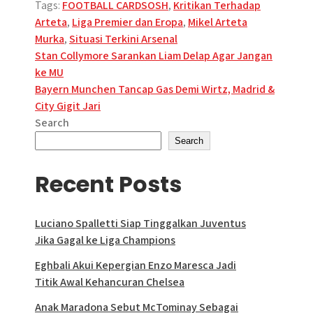
Tags:
FOOTBALL CARDSOSH
,
Kritikan Terhadap
Arteta
,
Liga Premier dan Eropa
,
Mikel Arteta
Murka
,
Situasi Terkini Arsenal
Post
Stan Collymore Sarankan Liam Delap Agar Jangan
ke MU
navigation
Bayern Munchen Tancap Gas Demi Wirtz, Madrid &
City Gigit Jari
Search
Search
Recent Posts
Luciano Spalletti Siap Tinggalkan Juventus
Jika Gagal ke Liga Champions
Eghbali Akui Kepergian Enzo Maresca Jadi
Titik Awal Kehancuran Chelsea
Anak Maradona Sebut McTominay Sebagai