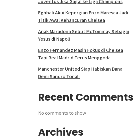
Juventus Jika Gagal ke Liga Champions
Eghbali Akui Kepergian Enzo Maresca Jadi
Titik Awal Kehancuran Chelsea
Anak Maradona Sebut McTominay Sebagai
Yesus di Napoli
Enzo Fernandez Masih Fokus di Chelsea
Tapi Real Madrid Terus Menggoda
Manchester United Siap Habiskan Dana
Demi Sandro Tonali
Recent Comments
No comments to show.
Archives