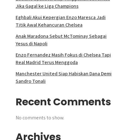
Jika Gagal ke Liga Champions
Eghbali Akui Kepergian Enzo Maresca Jadi
Titik Awal Kehancuran Chelsea
Anak Maradona Sebut McTominay Sebagai
Yesus di Napoli
Enzo Fernandez Masih Fokus di Chelsea Tapi
Real Madrid Terus Menggoda
Manchester United Siap Habiskan Dana Demi
Sandro Tonali
Recent Comments
No comments to show.
Archives