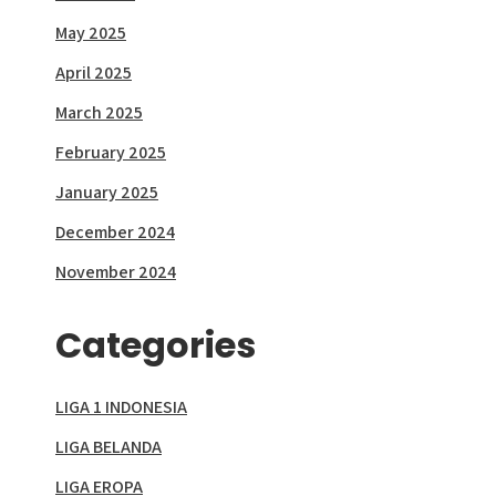
May 2025
April 2025
March 2025
February 2025
January 2025
December 2024
November 2024
Categories
LIGA 1 INDONESIA
LIGA BELANDA
LIGA EROPA