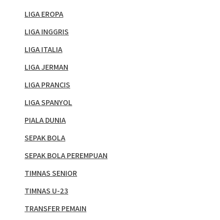
LIGA EROPA
LIGA INGGRIS
LIGA ITALIA
LIGA JERMAN
LIGA PRANCIS
LIGA SPANYOL
PIALA DUNIA
SEPAK BOLA
SEPAK BOLA PEREMPUAN
TIMNAS SENIOR
TIMNAS U-23
TRANSFER PEMAIN