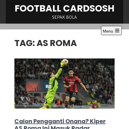
Skip
FOOTBALL CARDSOSH
to
content
SEPAK BOLA
Menu
Open
TAG:
AS ROMA
the
main
menu
Calon Pengganti Onana? Kiper
AS Roma Ini Masuk Radar