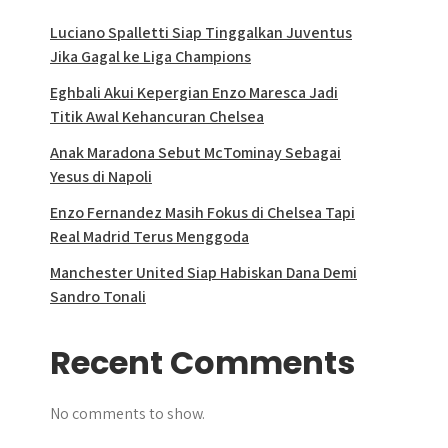
Luciano Spalletti Siap Tinggalkan Juventus
Jika Gagal ke Liga Champions
Eghbali Akui Kepergian Enzo Maresca Jadi
Titik Awal Kehancuran Chelsea
Anak Maradona Sebut McTominay Sebagai
Yesus di Napoli
Enzo Fernandez Masih Fokus di Chelsea Tapi
Real Madrid Terus Menggoda
Manchester United Siap Habiskan Dana Demi
Sandro Tonali
Recent Comments
No comments to show.