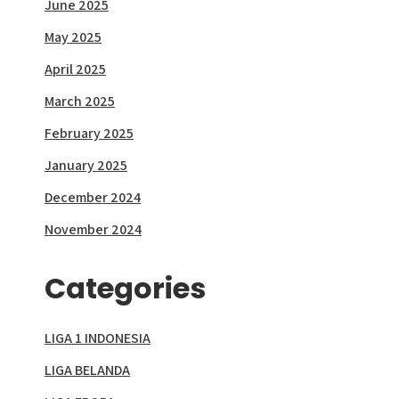
June 2025
May 2025
April 2025
March 2025
February 2025
January 2025
December 2024
November 2024
Categories
LIGA 1 INDONESIA
LIGA BELANDA