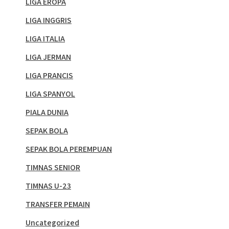
LIGA EROPA
LIGA INGGRIS
LIGA ITALIA
LIGA JERMAN
LIGA PRANCIS
LIGA SPANYOL
PIALA DUNIA
SEPAK BOLA
SEPAK BOLA PEREMPUAN
TIMNAS SENIOR
TIMNAS U-23
TRANSFER PEMAIN
Uncategorized