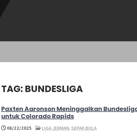
TAG:
BUNDESLIGA
Paxten Aaronson Meninggalkan Bundeslig
untuk Colorado Rapids
08/22/2025
LIGA JERMAN
,
SEPAK BOLA