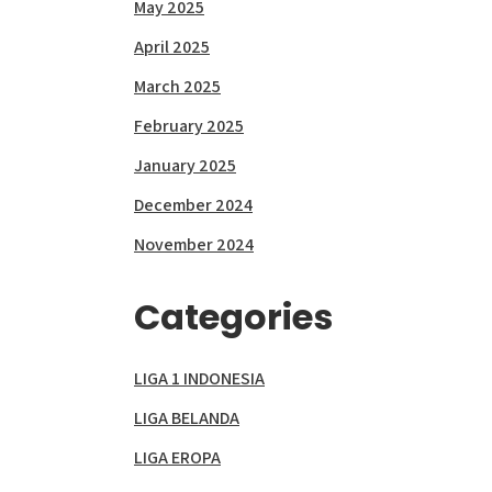
May 2025
April 2025
March 2025
February 2025
January 2025
December 2024
November 2024
Categories
LIGA 1 INDONESIA
LIGA BELANDA
LIGA EROPA