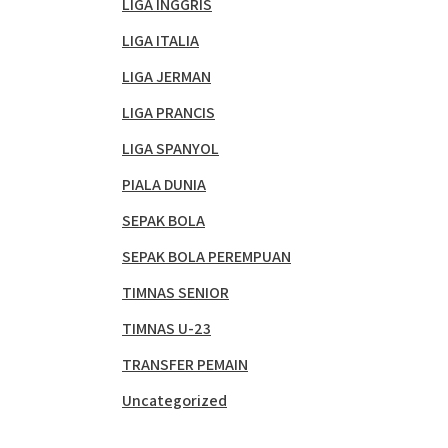
LIGA INGGRIS
LIGA ITALIA
LIGA JERMAN
LIGA PRANCIS
LIGA SPANYOL
PIALA DUNIA
SEPAK BOLA
SEPAK BOLA PEREMPUAN
TIMNAS SENIOR
TIMNAS U-23
TRANSFER PEMAIN
Uncategorized