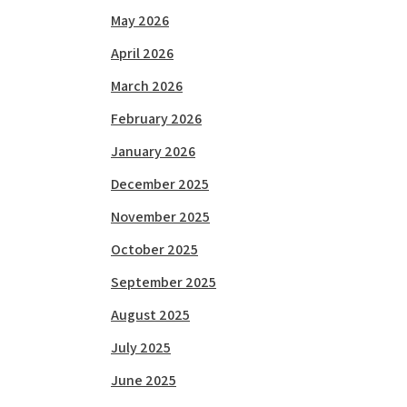
May 2026
April 2026
March 2026
February 2026
January 2026
December 2025
November 2025
October 2025
September 2025
August 2025
July 2025
June 2025