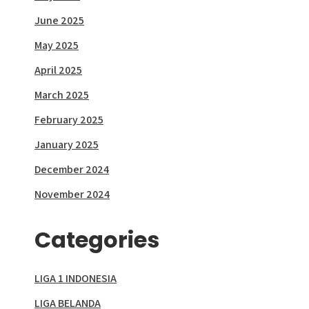
June 2025
May 2025
April 2025
March 2025
February 2025
January 2025
December 2024
November 2024
Categories
LIGA 1 INDONESIA
LIGA BELANDA