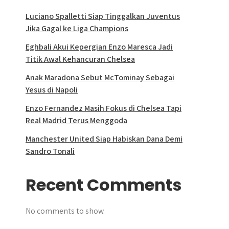
Luciano Spalletti Siap Tinggalkan Juventus
Jika Gagal ke Liga Champions
Eghbali Akui Kepergian Enzo Maresca Jadi
Titik Awal Kehancuran Chelsea
Anak Maradona Sebut McTominay Sebagai
Yesus di Napoli
Enzo Fernandez Masih Fokus di Chelsea Tapi
Real Madrid Terus Menggoda
Manchester United Siap Habiskan Dana Demi
Sandro Tonali
Recent Comments
No comments to show.