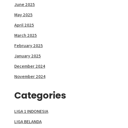
June 2025
May 2025
April 2025
March 2025
February 2025
January 2025
December 2024
November 2024
Categories
LIGA 1 INDONESIA
LIGA BELANDA