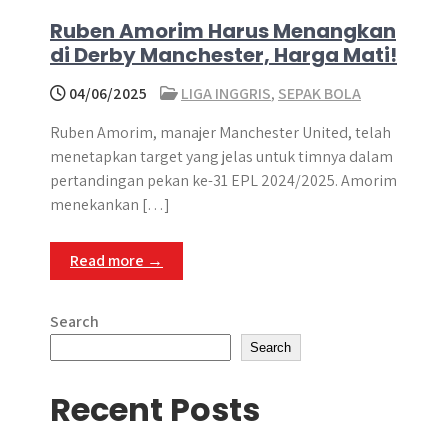
Ruben Amorim Harus Menangkan
di Derby Manchester, Harga Mati!
04/06/2025
LIGA INGGRIS
,
SEPAK BOLA
Ruben Amorim, manajer Manchester United, telah
menetapkan target yang jelas untuk timnya dalam
pertandingan pekan ke-31 EPL 2024/2025. Amorim
menekankan […]
Read more →
Search
Search
Recent Posts