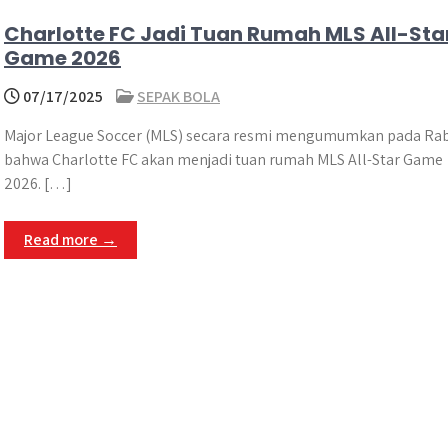
Charlotte FC Jadi Tuan Rumah MLS All-Sta
Game 2026
07/17/2025
SEPAK BOLA
Major League Soccer (MLS) secara resmi mengumumkan pada Ra
bahwa Charlotte FC akan menjadi tuan rumah MLS All-Star Game
2026. […]
Read more →