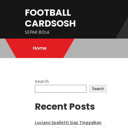
Skip
FOOTBALL
to
content
CARDSOSH
SEPAK BOLA
Home
Search
Search
Recent Posts
Luciano Spalletti Siap Tinggalkan