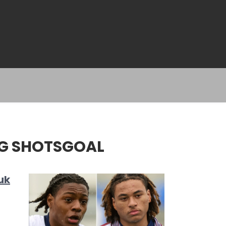
G SHOTSGOAL
uk