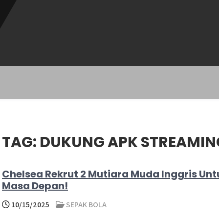
TAG:
DUKUNG APK STREAMIN
Chelsea Rekrut 2 Mutiara Muda Inggris Unt
Masa Depan!
10/15/2025
SEPAK BOLA