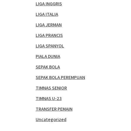
LIGA INGGRIS
LIGA ITALIA
LIGA JERMAN
LIGA PRANCIS
LIGA SPANYOL
PIALA DUNIA
SEPAK BOLA
SEPAK BOLA PEREMPUAN
TIMNAS SENIOR
TIMNAS U-23
TRANSFER PEMAIN
Uncategorized