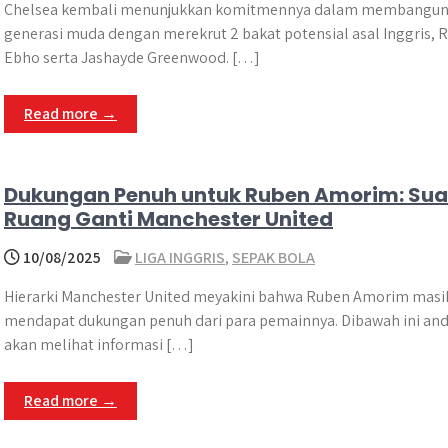
Chelsea kembali menunjukkan komitmennya dalam membangu
generasi muda dengan merekrut 2 bakat potensial asal Inggris, R
Ebho serta Jashayde Greenwood. […]
Read more →
Dukungan Penuh untuk Ruben Amorim: Sua
Ruang Ganti Manchester United
10/08/2025
LIGA INGGRIS
,
SEPAK BOLA
Hierarki Manchester United meyakini bahwa Ruben Amorim masi
mendapat dukungan penuh dari para pemainnya. Dibawah ini an
akan melihat informasi […]
Read more →