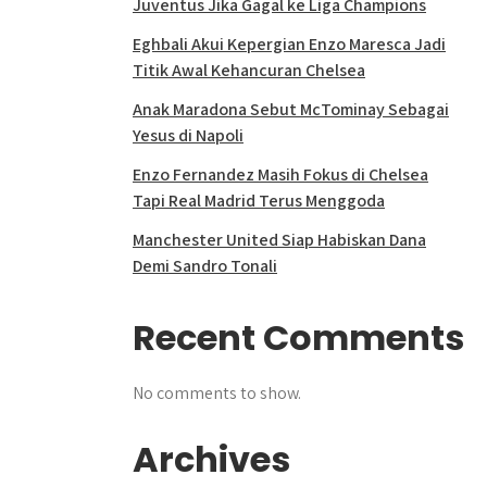
Juventus Jika Gagal ke Liga Champions
Eghbali Akui Kepergian Enzo Maresca Jadi
Titik Awal Kehancuran Chelsea
Anak Maradona Sebut McTominay Sebagai
Yesus di Napoli
Enzo Fernandez Masih Fokus di Chelsea
Tapi Real Madrid Terus Menggoda
Manchester United Siap Habiskan Dana
Demi Sandro Tonali
Recent Comments
No comments to show.
Archives