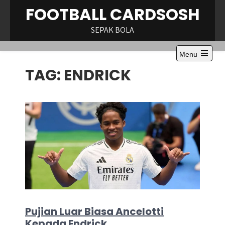
Skip
FOOTBALL CARDSOSH
to
content
SEPAK BOLA
Menu
Open
TAG:
ENDRICK
the
main
menu
Pujian Luar Biasa Ancelotti
Kepada Endrick