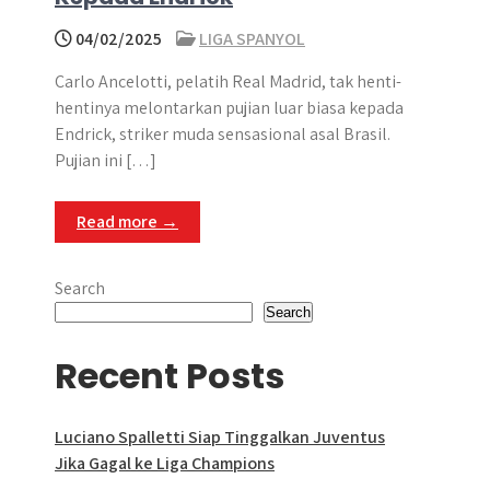
04/02/2025
LIGA SPANYOL
Carlo Ancelotti, pelatih Real Madrid, tak henti-
hentinya melontarkan pujian luar biasa kepada
Endrick, striker muda sensasional asal Brasil.
Pujian ini […]
Read more →
Search
Search
Recent Posts
Luciano Spalletti Siap Tinggalkan Juventus
Jika Gagal ke Liga Champions