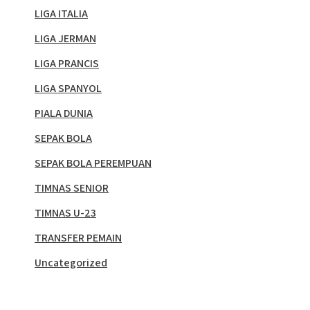
LIGA ITALIA
LIGA JERMAN
LIGA PRANCIS
LIGA SPANYOL
PIALA DUNIA
SEPAK BOLA
SEPAK BOLA PEREMPUAN
TIMNAS SENIOR
TIMNAS U-23
TRANSFER PEMAIN
Uncategorized