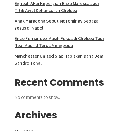
Eghbali Akui Kepergian Enzo Maresca Jadi
Titik Awal Kehancuran Chelsea
Anak Maradona Sebut McTominay Sebagai
Yesus di Napoli
Enzo Fernandez Masih Fokus di Chelsea Tapi
Real Madrid Terus Menggoda
Manchester United Siap Habiskan Dana Demi
Sandro Tonali
Recent Comments
No comments to show.
Archives