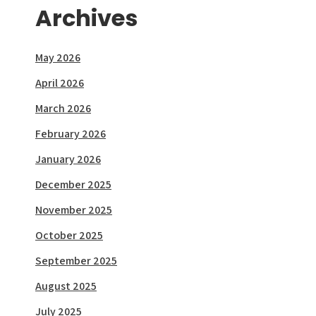
Archives
May 2026
April 2026
March 2026
February 2026
January 2026
December 2025
November 2025
October 2025
September 2025
August 2025
July 2025