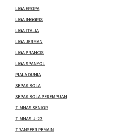
LIGA EROPA
LIGA INGGRIS
LIGA ITALIA
LIGA JERMAN
LIGA PRANCIS
LIGA SPANYOL
PIALA DUNIA
SEPAK BOLA
SEPAK BOLA PEREMPUAN
TIMNAS SENIOR
TIMNAS U-23
TRANSFER PEMAIN