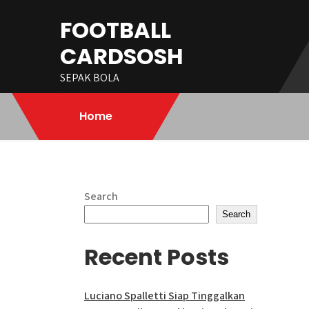
Skip
FOOTBALL
to
content
CARDSOSH
SEPAK BOLA
Home
Search
Search
Recent Posts
Luciano Spalletti Siap Tinggalkan