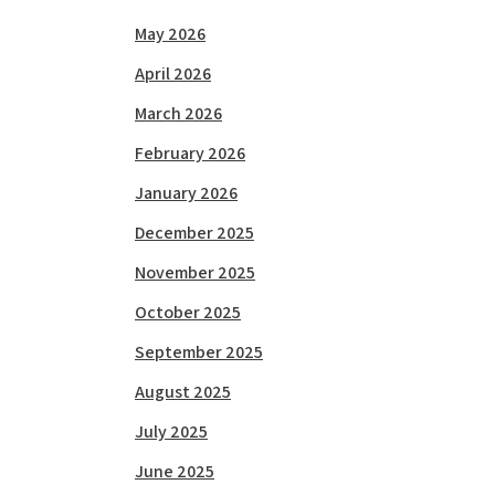
May 2026
April 2026
March 2026
February 2026
January 2026
December 2025
November 2025
October 2025
September 2025
August 2025
July 2025
June 2025