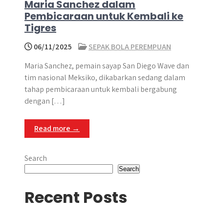
Maria Sanchez dalam
Pembicaraan untuk Kembali ke
Tigres
06/11/2025
SEPAK BOLA PEREMPUAN
Maria Sanchez, pemain sayap San Diego Wave dan
tim nasional Meksiko, dikabarkan sedang dalam
tahap pembicaraan untuk kembali bergabung
dengan […]
Read more →
Search
Search
Recent Posts