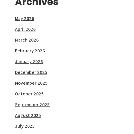
Archives
May 2026
April 2026
March 2026
February 2026
January 2026
December 2025
November 2025
October 2025
September 2025
August 2025
July 2025