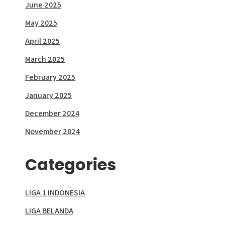
June 2025
May 2025
April 2025
March 2025
February 2025
January 2025
December 2024
November 2024
Categories
LIGA 1 INDONESIA
LIGA BELANDA