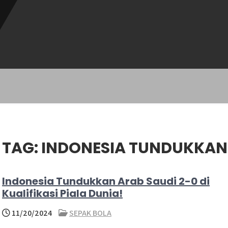
TAG:
INDONESIA TUNDUKKAN
Indonesia Tundukkan Arab Saudi 2-0 di
Kualifikasi Piala Dunia!
11/20/2024
SEPAK BOLA