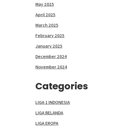
May 2025
April 2025
March 2025
February 2025
January 2025
December 2024
November 2024
Categories
LIGA 1 INDONESIA
LIGA BELANDA
LIGA EROPA