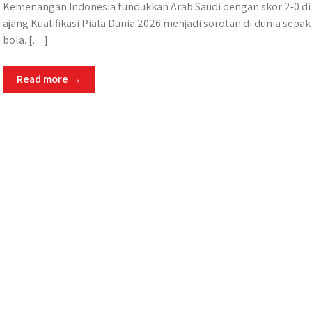
Kemenangan Indonesia tundukkan Arab Saudi dengan skor 2-0 di
ajang Kualifikasi Piala Dunia 2026 menjadi sorotan di dunia sepak
bola. […]
Read more →