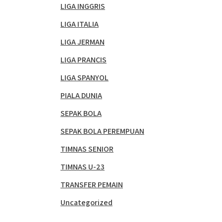
LIGA INGGRIS
LIGA ITALIA
LIGA JERMAN
LIGA PRANCIS
LIGA SPANYOL
PIALA DUNIA
SEPAK BOLA
SEPAK BOLA PEREMPUAN
TIMNAS SENIOR
TIMNAS U-23
TRANSFER PEMAIN
Uncategorized