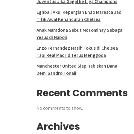
Juventus Jika Gagal ke Liga Champions
Eghbali Akui Kepergian Enzo Maresca Jadi
Titik Awal Kehancuran Chelsea
Anak Maradona Sebut McTominay Sebagai
Yesus di Napoli
Enzo Fernandez Masih Fokus di Chelsea
Tapi Real Madrid Terus Menggoda
Manchester United Siap Habiskan Dana
Demi Sandro Tonali
Recent Comments
No comments to show.
Archives