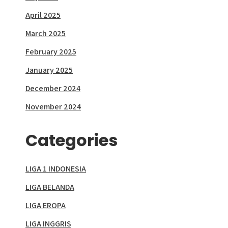
April 2025
March 2025
February 2025
January 2025
December 2024
November 2024
Categories
LIGA 1 INDONESIA
LIGA BELANDA
LIGA EROPA
LIGA INGGRIS