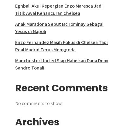
Eghbali Akui Kepergian Enzo Maresca Jadi
Titik Awal Kehancuran Chelsea
Anak Maradona Sebut McTominay Sebagai
Yesus di Napoli
Enzo Fernandez Masih Fokus di Chelsea Tapi
Real Madrid Terus Menggoda
Manchester United Siap Habiskan Dana Demi
Sandro Tonali
Recent Comments
No comments to show.
Archives