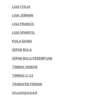
LIGA ITALIA
LIGA JERMAN
LIGA PRANCIS
LIGA SPANYOL
PIALA DUNIA
SEPAK BOLA
SEPAK BOLA PEREMPUAN
TIMNAS SENIOR
TIMNAS U-23
TRANSFER PEMAIN
Uncategorized