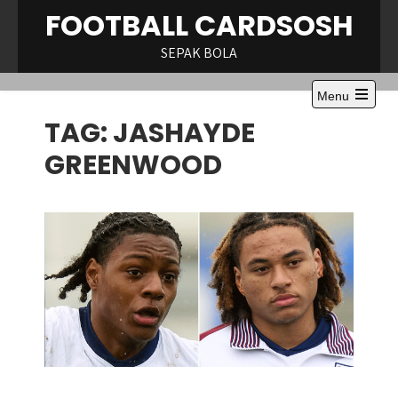
Skip
FOOTBALL CARDSOSH
to
content
SEPAK BOLA
Menu
Open
TAG:
JASHAYDE
the
main
menu
GREENWOOD