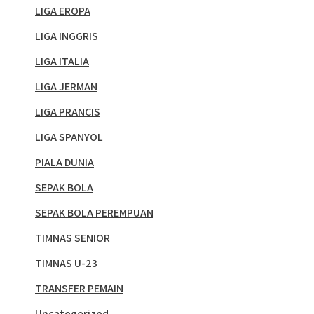
LIGA EROPA
LIGA INGGRIS
LIGA ITALIA
LIGA JERMAN
LIGA PRANCIS
LIGA SPANYOL
PIALA DUNIA
SEPAK BOLA
SEPAK BOLA PEREMPUAN
TIMNAS SENIOR
TIMNAS U-23
TRANSFER PEMAIN
Uncategorized