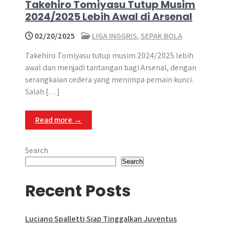
Takehiro Tomiyasu Tutup Musim
2024/2025 Lebih Awal di Arsenal
02/20/2025
LIGA INGGRIS
,
SEPAK BOLA
Takehiro Tomiyasu tutup musim 2024/2025 lebih
awal dan menjadi tantangan bagi Arsenal, dengan
serangkaian cedera yang menimpa pemain kunci.
Salah […]
Read more →
Search
Search
Recent Posts
Luciano Spalletti Siap Tinggalkan Juventus