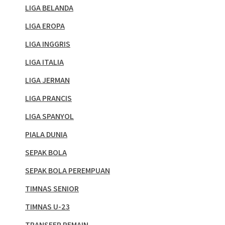
LIGA BELANDA
LIGA EROPA
LIGA INGGRIS
LIGA ITALIA
LIGA JERMAN
LIGA PRANCIS
LIGA SPANYOL
PIALA DUNIA
SEPAK BOLA
SEPAK BOLA PEREMPUAN
TIMNAS SENIOR
TIMNAS U-23
TRANSFER PEMAIN