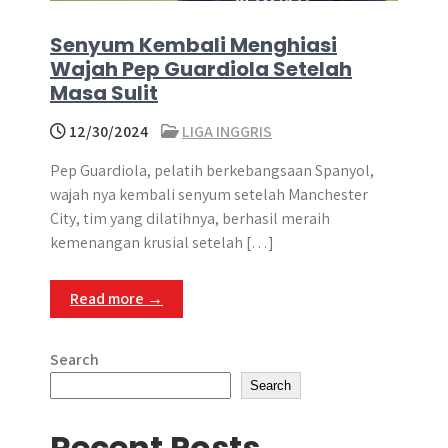
Senyum Kembali Menghiasi
Wajah Pep Guardiola Setelah
Masa Sulit
12/30/2024
LIGA INGGRIS
Pep Guardiola, pelatih berkebangsaan Spanyol,
wajah nya kembali senyum setelah Manchester
City, tim yang dilatihnya, berhasil meraih
kemenangan krusial setelah […]
Read more →
Search
Search
Recent Posts