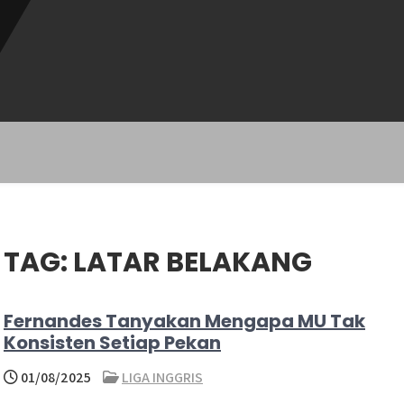
TAG:
LATAR BELAKANG
Fernandes Tanyakan Mengapa MU Tak
Konsisten Setiap Pekan
01/08/2025
LIGA INGGRIS