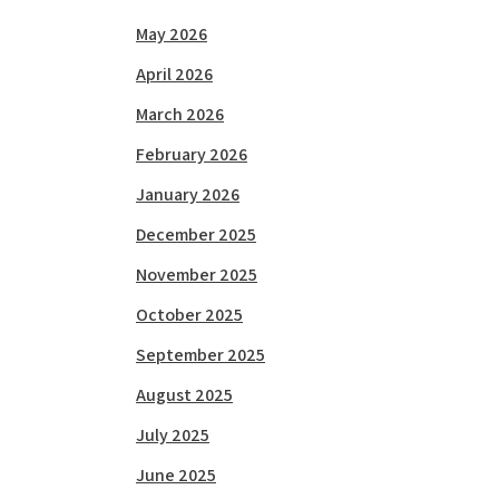
May 2026
April 2026
March 2026
February 2026
January 2026
December 2025
November 2025
October 2025
September 2025
August 2025
July 2025
June 2025