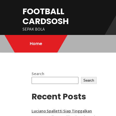
Skip
FOOTBALL
to
content
CARDSOSH
SEPAK BOLA
Home
Search
Search
Recent Posts
Luciano Spalletti Siap Tinggalkan