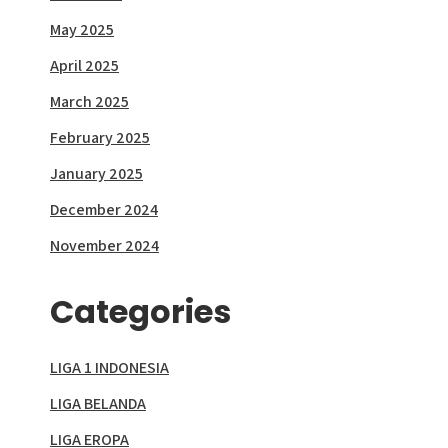
May 2025
April 2025
March 2025
February 2025
January 2025
December 2024
November 2024
Categories
LIGA 1 INDONESIA
LIGA BELANDA
LIGA EROPA