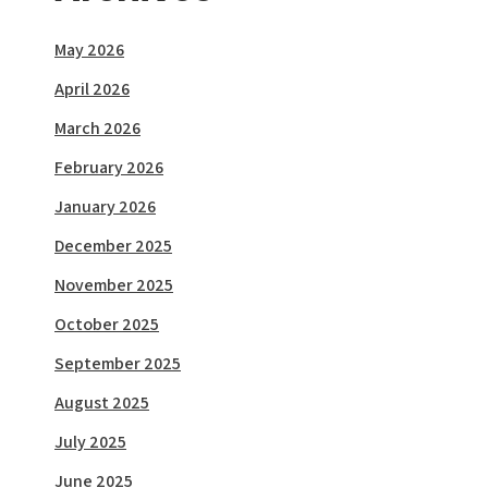
May 2026
April 2026
March 2026
February 2026
January 2026
December 2025
November 2025
October 2025
September 2025
August 2025
July 2025
June 2025