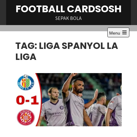
Skip
FOOTBALL CARDSOSH
to
content
SEPAK BOLA
Menu
TAG:
LIGA SPANYOL LA
LIGA