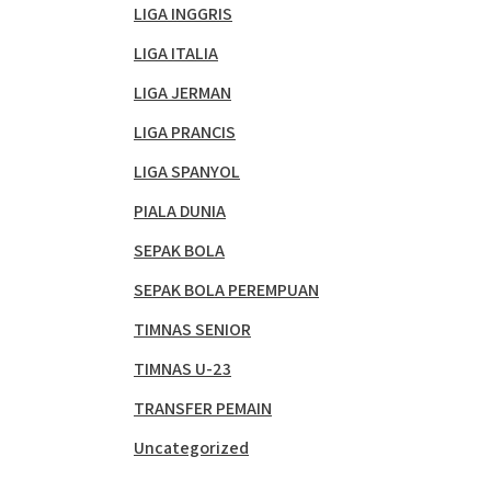
LIGA INGGRIS
LIGA ITALIA
LIGA JERMAN
LIGA PRANCIS
LIGA SPANYOL
PIALA DUNIA
SEPAK BOLA
SEPAK BOLA PEREMPUAN
TIMNAS SENIOR
TIMNAS U-23
TRANSFER PEMAIN
Uncategorized