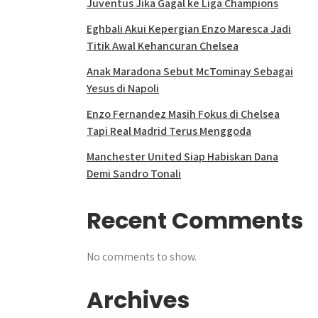
Juventus Jika Gagal ke Liga Champions
Eghbali Akui Kepergian Enzo Maresca Jadi
Titik Awal Kehancuran Chelsea
Anak Maradona Sebut McTominay Sebagai
Yesus di Napoli
Enzo Fernandez Masih Fokus di Chelsea
Tapi Real Madrid Terus Menggoda
Manchester United Siap Habiskan Dana
Demi Sandro Tonali
Recent Comments
No comments to show.
Archives