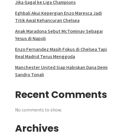
Jika Gagal ke Liga Champions
Eghbali Akui Kepergian Enzo Maresca Jadi
Titik Awal Kehancuran Chelsea
Anak Maradona Sebut McTominay Sebagai
Yesus di Napoli
Enzo Fernandez Masih Fokus di Chelsea Tapi
Real Madrid Terus Menggoda
Manchester United Siap Habiskan Dana Demi
Sandro Tonali
Recent Comments
No comments to show.
Archives