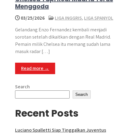
Menggoda
03/25/2026
LIGA INGGRIS
,
LIGA SPANYOL
Gelandang Enzo Fernandez kembali menjadi
sorotan setelah dikaitkan dengan Real Madrid.
Pemain milik Chelsea itu memang sudah lama
masuk radar […]
Read more →
Search
Search
Recent Posts
Luciano Spalletti Siap Tinggalkan Juventus