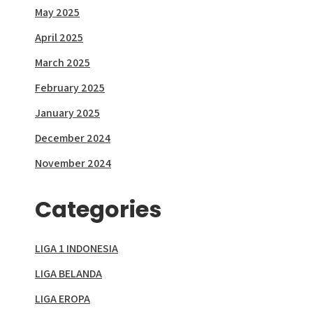
May 2025
April 2025
March 2025
February 2025
January 2025
December 2024
November 2024
Categories
LIGA 1 INDONESIA
LIGA BELANDA
LIGA EROPA