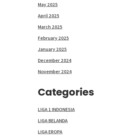
May 2025
April 2025
March 2025
February 2025
January 2025
December 2024
November 2024
Categories
LIGA 1 INDONESIA
LIGA BELANDA
LIGA EROPA