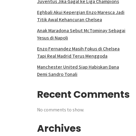
Juventus Jika Gagal ke Liga Champions
Eghbali Akui Kepergian Enzo Maresca Jadi
Titik Awal Kehancuran Chelsea
Anak Maradona Sebut McTominay Sebagai
Yesus di Napoli
Enzo Fernandez Masih Fokus di Chelsea
Tapi Real Madrid Terus Menggoda
Manchester United Siap Habiskan Dana
Demi Sandro Tonali
Recent Comments
No comments to show.
Archives