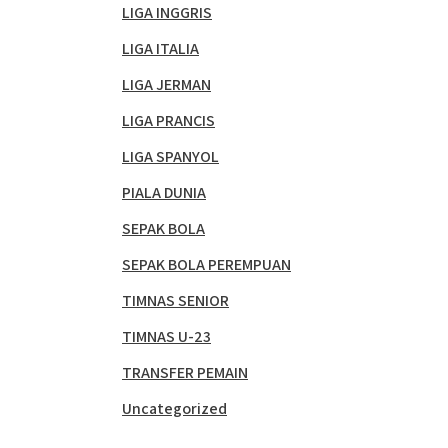
LIGA INGGRIS
LIGA ITALIA
LIGA JERMAN
LIGA PRANCIS
LIGA SPANYOL
PIALA DUNIA
SEPAK BOLA
SEPAK BOLA PEREMPUAN
TIMNAS SENIOR
TIMNAS U-23
TRANSFER PEMAIN
Uncategorized