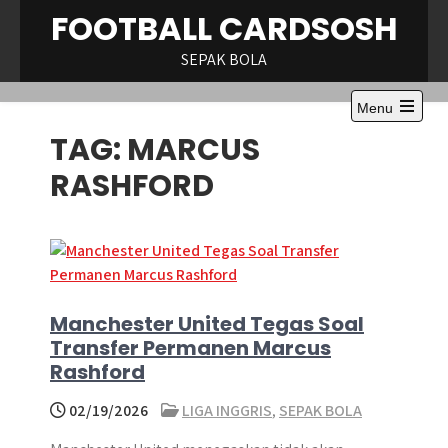
Skip
FOOTBALL CARDSOSH
to
content
SEPAK BOLA
Menu
TAG:
MARCUS
RASHFORD
Manchester United Tegas Soal
Transfer Permanen Marcus
Rashford
02/19/2026
LIGA INGGRIS
,
SEPAK BOLA