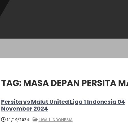
TAG:
MASA DEPAN PERSITA M
Persita vs Malut United Liga 1 Indonesia 04
November 2024
11/19/2024
LIGA 1 INDONESIA