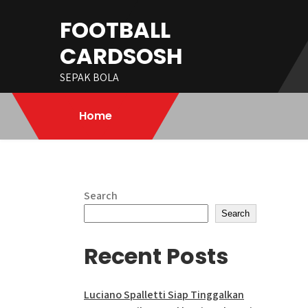
Skip
FOOTBALL
to
content
CARDSOSH
SEPAK BOLA
Home
Search
Search
Recent Posts
Luciano Spalletti Siap Tinggalkan