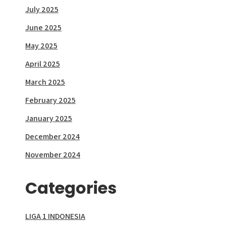
July 2025
June 2025
May 2025
April 2025
March 2025
February 2025
January 2025
December 2024
November 2024
Categories
LIGA 1 INDONESIA