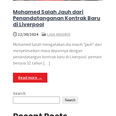
Mohamed Salah Jauh dari
Penandatanganan Kontrak Baru
di Liverpool
12/30/2024
LIGA INGGRIS
Mohamed Salah mengatakan dia masih “jauh” dari
menyelesaikan masa depannya dengan
penandatangan kontrak baru di Liverpool. pemain
berusia 32 tahun […]
Read more →
Search
Search