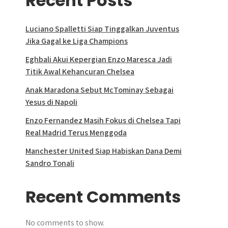
Recent Posts
Luciano Spalletti Siap Tinggalkan Juventus
Jika Gagal ke Liga Champions
Eghbali Akui Kepergian Enzo Maresca Jadi
Titik Awal Kehancuran Chelsea
Anak Maradona Sebut McTominay Sebagai
Yesus di Napoli
Enzo Fernandez Masih Fokus di Chelsea Tapi
Real Madrid Terus Menggoda
Manchester United Siap Habiskan Dana Demi
Sandro Tonali
Recent Comments
No comments to show.