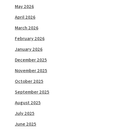
May 2026
April 2026
March 2026
February 2026
January 2026
December 2025
November 2025
October 2025
September 2025
August 2025
July 2025
June 2025