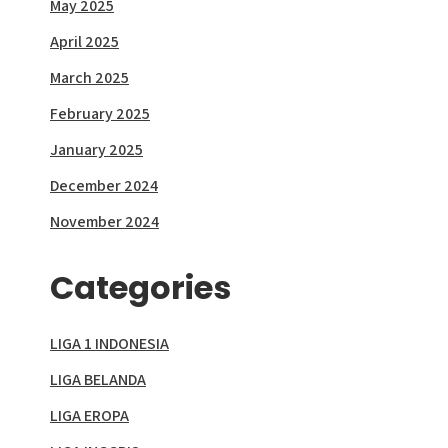
May 2025
April 2025
March 2025
February 2025
January 2025
December 2024
November 2024
Categories
LIGA 1 INDONESIA
LIGA BELANDA
LIGA EROPA