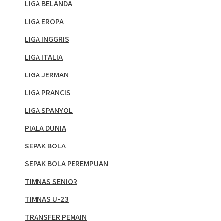
LIGA BELANDA
LIGA EROPA
LIGA INGGRIS
LIGA ITALIA
LIGA JERMAN
LIGA PRANCIS
LIGA SPANYOL
PIALA DUNIA
SEPAK BOLA
SEPAK BOLA PEREMPUAN
TIMNAS SENIOR
TIMNAS U-23
TRANSFER PEMAIN