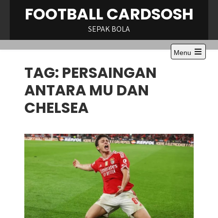
Skip
FOOTBALL CARDSOSH
to
content
SEPAK BOLA
Menu
Open
TAG:
PERSAINGAN
the
main
menu
ANTARA MU DAN
CHELSEA